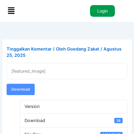
Lewati
Menu
ke
Login
konten
Tinggalkan Komentar
/ Oleh
Goedang Zakat
/
Agustus
25, 2025
[featured_image]
Download
Version
Download
38