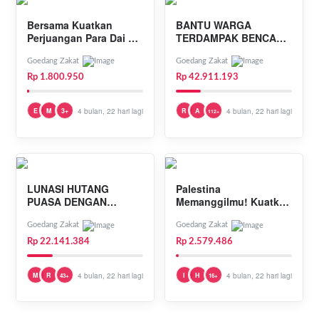
Bersama Kuatkan
BANTU WARGA
Perjuangan Para Dai &
TERDAMPAK BENCANA
Guru Ngaji
DENGAN INFAQ
TERBAIKMU!
Goedang Zakat
Goedang Zakat
Rp 1.800.950
Rp 42.911.193
E
M
3+
4 bulan, 22 hari lagi
R
A
4 bulan, 22 hari lagi
112+
LUNASI HUTANG
Palestina
PUASA DENGAN
Memanggilmu! Kuatkan
TUNAIKAN FIDYAH!
Mereka Sekarang!
Goedang Zakat
Goedang Zakat
Rp 22.141.384
Rp 2.579.486
M
R
4 bulan, 22 hari lagi
I
H
4 bulan, 22 hari lagi
43+
16+