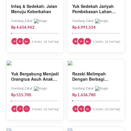
Infaq & Sedekah: Jalan
Yuk Sedekah Jariyah
Menuju Keberkahan
Pembebasan Lahan
Sekolah Penghafal
Qur'an!
Goedang Zakat
Goedang Zakat
Rp 4.656.962
Rp 6.991.524
H
K
4 bulan, 22 hari lagi
N
H
4 bulan, 22 hari lagi
39+
36+
Yuk Bergabung Menjadi
Rezeki Melimpah
Orangtua Asuh Anak
Dengan Berbagi
Yatim & Dhuafa!
Bersama Yatim
Goedang Zakat
Goedang Zakat
Rp 515.700
Rp 1.636.780
B
T
7+
4 bulan, 22 hari lagi
D
H
4 bulan, 22 hari lagi
12+