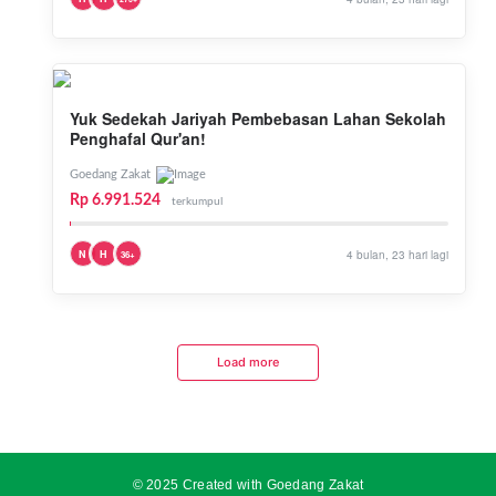
Yuk Sedekah Jariyah Pembebasan Lahan Sekolah
Penghafal Qur'an!
Goedang Zakat
Rp 6.991.524
terkumpul
N
H
4 bulan, 23 hari lagi
36+
Load more
© 2025 Created with Goedang Zakat