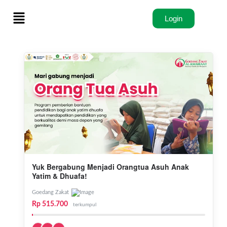
Lewati
Menu
ke
Login
konten
Yuk Bergabung Menjadi Orangtua Asuh Anak
Yatim & Dhuafa!
Goedang Zakat
Rp 515.700
terkumpul