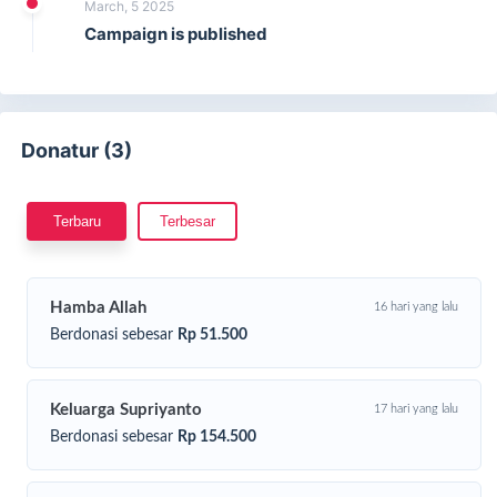
March, 5 2025
3. Masukkan informasi pelengkap dan pilih metode transfer
Campaign is published
seperti BSI/Mandiri/BCA/BNI/BRI, Gopay atau OVO
4. Selesaikan dengan klik Sedekah
5. Dapatkan laporan sedekah dari email dan atau whatsapp
yang kamu cantumkan
Jangan lupa share program sedekah ini agar semakin banyak
Donatur (3)
yang ikut membantu.
Terbaru
Terbesar
Hamba Allah
16 hari yang lalu
Berdonasi sebesar
Rp 51.500
Keluarga Supriyanto
17 hari yang lalu
Berdonasi sebesar
Rp 154.500