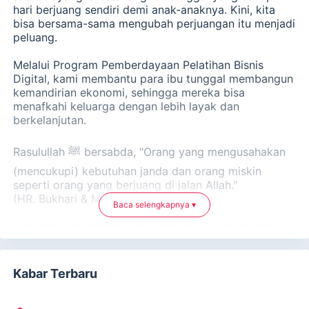
hari berjuang sendiri demi anak-anaknya. Kini, kita
bisa bersama-sama mengubah perjuangan itu menjadi
peluang.
Melalui Program Pemberdayaan Pelatihan Bisnis
Digital, kami membantu para ibu tunggal membangun
kemandirian ekonomi, sehingga mereka bisa
menafkahi keluarga dengan lebih layak dan
berkelanjutan.
Rasulullah ﷺ bersabda, "Orang yang mengusahakan
(mencukupi) kebutuhan janda dan orang miskin
seperti orang yang berjuang di jalan Allah."
(HR. Bukhari & Muslim)
Baca selengkapnya ▾
Mari kita jadi bagian dari pahala ini. Salurkan infak
terbaik Anda untuk memberdayakan ibu tunggal dan
membahagiakan keluarga mereka.
Kabar Terbaru
Yuk salurkan sedekah terbaikmu dengan cara :
1. Klik Donasi Sekarang
2. Masukkan nominal sedekah