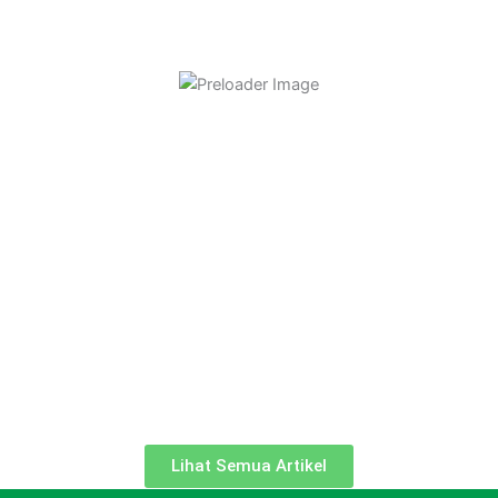
Gunungkidul
On Juli 21, 2026
Mushaf Al-Qur’an A4 Hadirkan Semangat
Tilawah di Masjid Amal Bakti Taruna Akbar
On Juli 6, 2026
Pancarkan Cahaya Al-Qur’an, LAZ Goedang
Zakat Al-Khairaat Salurkan Sedekah Jariyah
Al-Qur’an di Masjid Mujahidin Muja Muju
On Juli 1, 2026
Sudah Wajib Zakat Belum? Ini Ketentuan
Zakat Profesi Menurut Syariat Islam
Lihat Semua Artikel