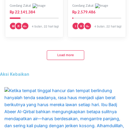
FIDYAH!
Sekarang!
Goedang Zakat
Goedang Zakat
Rp 22.141.384
Rp 2.579.486
M
R
4 bulan, 22 hari lagi
I
H
4 bulan, 22 hari lagi
43+
16+
Load more
Aksi Kebaikan