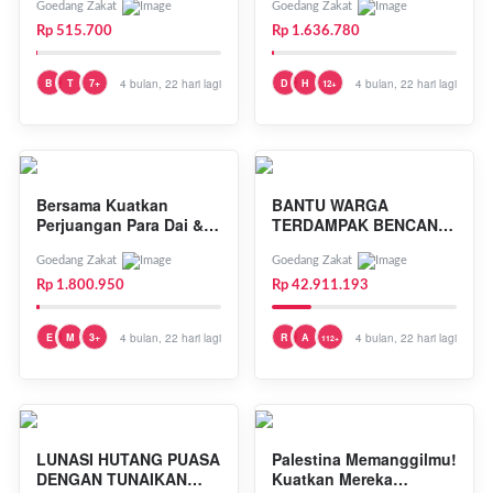
Goedang Zakat
Goedang Zakat
Rp 515.700
Rp 1.636.780
B
T
7+
4 bulan, 22 hari lagi
D
H
4 bulan, 22 hari lagi
12+
Bersama Kuatkan
BANTU WARGA
Perjuangan Para Dai &
TERDAMPAK BENCANA
Guru Ngaji
DENGAN INFAQ
TERBAIKMU!
Goedang Zakat
Goedang Zakat
Rp 1.800.950
Rp 42.911.193
E
M
3+
4 bulan, 22 hari lagi
R
A
4 bulan, 22 hari lagi
112+
LUNASI HUTANG PUASA
Palestina Memanggilmu!
DENGAN TUNAIKAN
Kuatkan Mereka