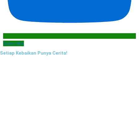
Subscribe
Setiap Kebaikan Punya Cerita!
On Agustus 3, 2026
Siapa Saja yang Berhak Menerima Zakat?
Kenali 8 Golongannya Disini!
On Juli 28, 2026
Kolaborasi Kebaikan LAZ Goedang Zakat
Al-Khairaat dan LinkAja Syariah Hadirkan
Kenyamanan Beribadah di Masjid Al-Huda