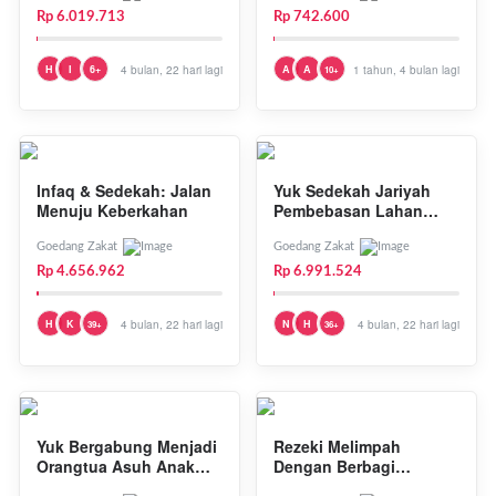
Rp 6.019.713
Rp 742.600
H
I
6+
4 bulan, 22 hari lagi
A
A
1 tahun, 4 bulan lagi
10+
Infaq & Sedekah: Jalan
Yuk Sedekah Jariyah
Menuju Keberkahan
Pembebasan Lahan
Sekolah Penghafal
Qur'an!
Goedang Zakat
Goedang Zakat
Rp 4.656.962
Rp 6.991.524
H
K
4 bulan, 22 hari lagi
N
H
4 bulan, 22 hari lagi
39+
36+
Yuk Bergabung Menjadi
Rezeki Melimpah
Orangtua Asuh Anak
Dengan Berbagi
Yatim & Dhuafa!
Bersama Yatim