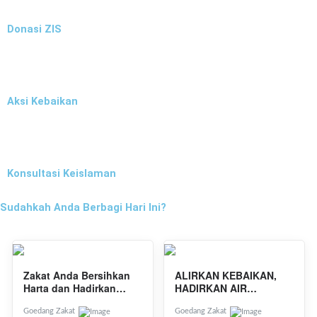
Donasi ZIS
Aksi Kebaikan
Konsultasi Keislaman
Sudahkah Anda Berbagi Hari Ini?
Zakat Anda Bersihkan
ALIRKAN KEBAIKAN,
Harta dan Hadirkan
HADIRKAN AIR
Kebahagiaan bagi
KEHIDUPAN!
Keluarga Dhuafa
Goedang Zakat
Goedang Zakat